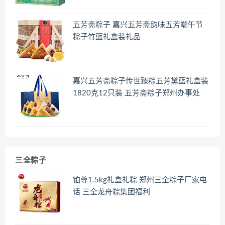
五芳斋粽子 嘉兴五芳斋韵味五芳端午节
粽子竹篮礼盒装礼品
嘉兴五芳斋粽子传世臻粽五芳黛蓝礼盒装
1820克12只装 五芳斋粽子郑州办事处
三全粽子
铂尊1.5kg礼盒礼粽 郑州三全粽子厂家电
话 三全龙舟粽集团福利