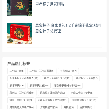
思念粽子批发团购
思念粽子 合家尊礼1.2千克粽子礼盒,郑州
思念粽子总代理
产品热门标签
三全粽子
(10)
三全粽子郑州办事处
(5)
五芳斋粽子
(17)
五芳斋粽子河南办事处
(12)
嘉兴五芳斋粽子厂家
(12)
嘉兴粽子五芳斋
(12)
思念粽子
(15)
思念粽子批发
(10)
思念粽子郑州办事处
(10)
思念粽子郑州总代理
(9)
思念粽子郑州总经销
(8)
河南三全粽子价格
(5)
河南三全粽子厂家
(5)
河南五芳斋粽子总代理
(12)
河南思念粽子厂家
(10)
河南陶老大粽子厂家
(6)
河南鸭蛋厂家
(4)
海鸭蛋
(3)
清真粽子
(3)