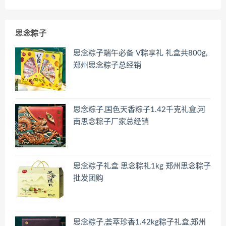
思念粽子
思念粽子端午必备 V粽享礼 礼盒共800g,
郑州思念粽子总经销
思念粽子,国色天香粽子1.42千克礼盒,河
南思念粽子厂家总经销
思念粽子礼盒 思念粽礼1kg 郑州思念粽子
批发团购
思念粽子,荟萃珍香1.42kg粽子礼盒,郑州