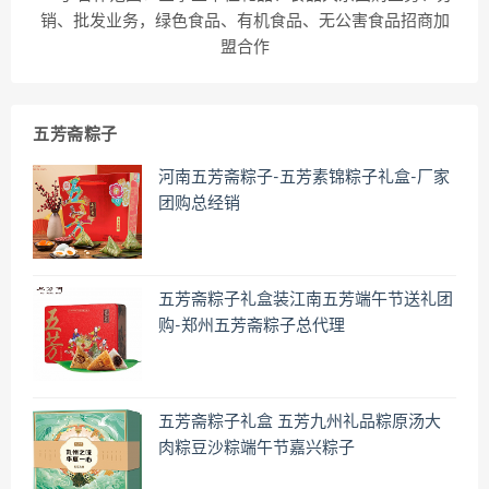
销、批发业务，绿色食品、有机食品、无公害食品招商加
盟合作
五芳斋粽子
河南五芳斋粽子-五芳素锦粽子礼盒-厂家
团购总经销
五芳斋粽子礼盒装江南五芳端午节送礼团
购-郑州五芳斋粽子总代理
五芳斋粽子礼盒 五芳九州礼品粽原汤大
肉粽豆沙粽端午节嘉兴粽子