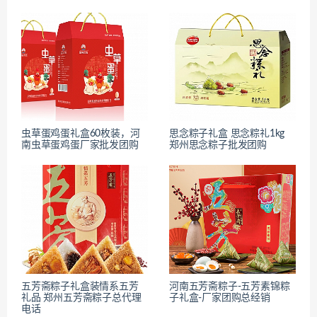
虫草蛋鸡蛋礼盒60枚装，河
思念粽子礼盒 思念粽礼1kg
南虫草蛋鸡蛋厂家批发团购
郑州思念粽子批发团购
五芳斋粽子礼盒装情系五芳
河南五芳斋粽子-五芳素锦粽
礼品 郑州五芳斋粽子总代理
子礼盒-厂家团购总经销
电话