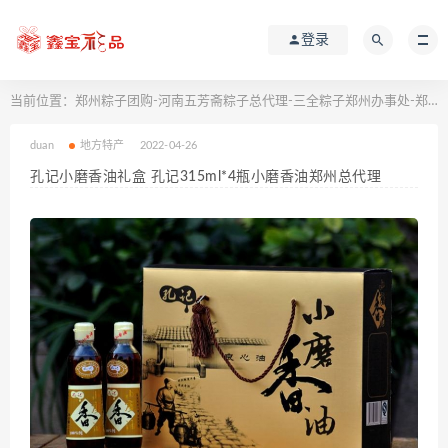
登录
当前位置：
郑州粽子团购-河南五芳斋粽子总代理-三全粽子郑州办事处-郑州思念粽子厂家
duan
地方特产
2022-04-26
孔记小磨香油礼盒 孔记315ml*4瓶小磨香油郑州总代理