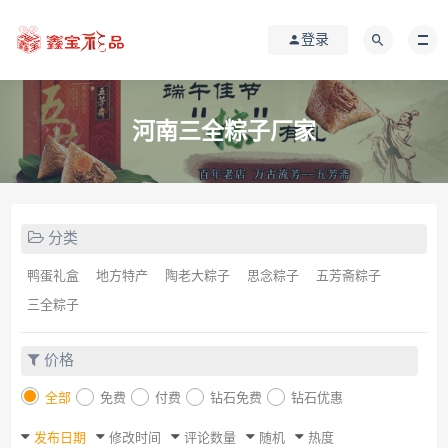
登录
河南三全粽子厂家
分类
鸭蛋礼盒
地方特产
陶老大粽子
思念粽子
五芳斋粽子
三全粽子
价格
全部
免费
付费
钻石免费
钻石优惠
发布日期
修改时间
评论数量
随机
热度