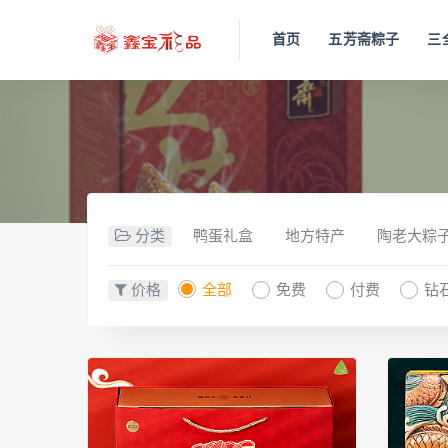
首页
五芳斋粽子
三
分类
鸭蛋礼盒
地方特产
陶老大粽
价格
全部
免费
付费
钻