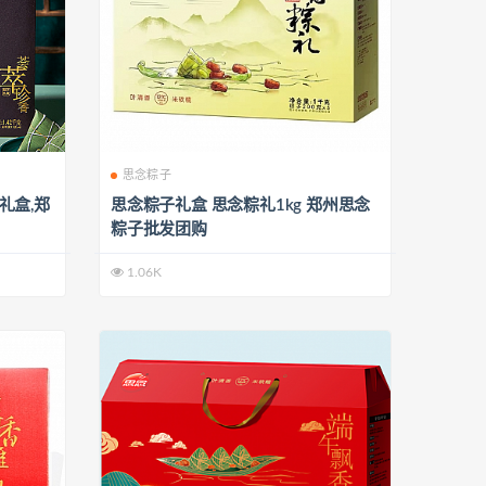
思念粽子
礼盒,郑
思念粽子礼盒 思念粽礼1kg 郑州思念
粽子批发团购
1.06K