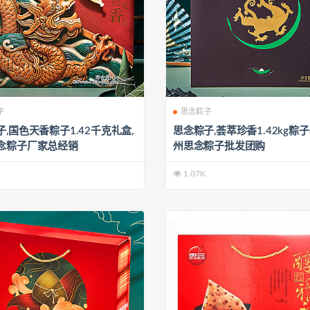
子
思念粽子
,国色天香粽子1.42千克礼盒,
思念粽子,荟萃珍香1.42kg粽子
念粽子厂家总经销
州思念粽子批发团购
1.07K