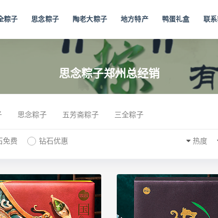
全粽子
思念粽子
陶老大粽子
地方特产
鸭蛋礼盒
联系
思念粽子郑州总经销
子
思念粽子
五芳斋粽子
三全粽子
石免费
钻石优惠
热度