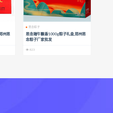
思念粽子
,郑州思
思念端午飘香1000g粽子礼盒,郑州思
念粽子厂家批发
823