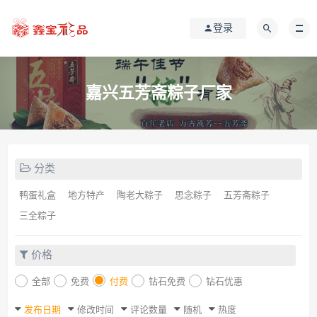
登录
嘉兴五芳斋粽子厂家
分类
鸭蛋礼盒
地方特产
陶老大粽子
思念粽子
五芳斋粽子
三全粽子
价格
全部
免费
付费
钻石免费
钻石优惠
发布日期
修改时间
评论数量
随机
热度