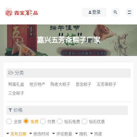
登录
嘉兴五芳斋粽子厂家
分类
鸭蛋礼盒
地方特产
陶老大粽子
思念粽子
五芳斋粽子
三全粽子
价格
全部
免费
付费
钻石免费
钻石优惠
发布日期
修改时间
评论数量
随机
热度