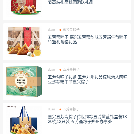
节高端礼品粽团购送礼品
duan
五芳斋粽子
五芳斋粽子 嘉兴五芳斋韵味五芳端午节粽子
竹篮礼盒装礼品
duan
五芳斋粽子
五芳斋粽子礼盒 五芳九州礼品粽原汤大肉粽
豆沙粽端午节嘉兴粽子
duan
五芳斋粽子
嘉兴五芳斋粽子传世臻粽五芳黛蓝礼盒装18
20克12只装 五芳斋粽子郑州办事处